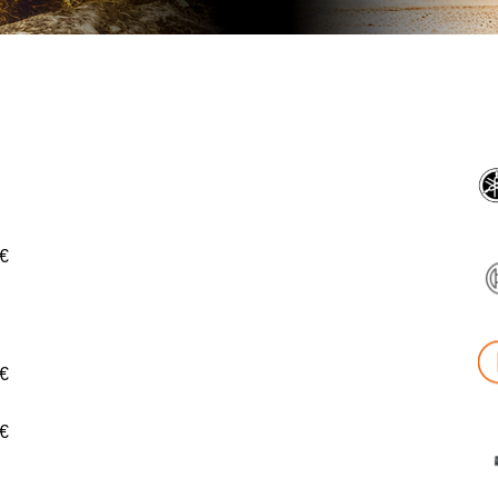
 €
 €:
 €
 €
0 €
0 €
€